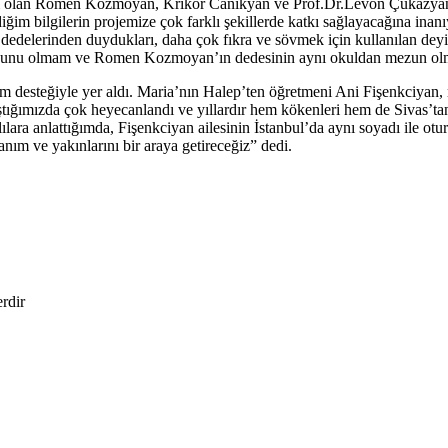
rı olan Romen Kozmoyan, Krikor Canikyan ve Prof.Dr.Levon Çukazyan il
iğim bilgilerin projemize çok farklı şekillerde katkı sağlayacağına in
ok dedelerinden duydukları, daha çok fıkra ve sövmek için kullanılan de
mezunu olmam ve Romen Kozmoyan’ın dedesinin aynı okuldan mezun olmas
m desteğiyle yer aldı. Maria’nın Halep’ten öğretmeni Ani Fişenkciyan
tığımızda çok heyecanlandı ve yıllardır hem kökenleri hem de Sivas’ta
lara anlattığımda, Fişenkciyan ailesinin İstanbul’da aynı soyadı ile ot
ım ve yakınlarını bir araya getireceğiz” dedi.
erdir