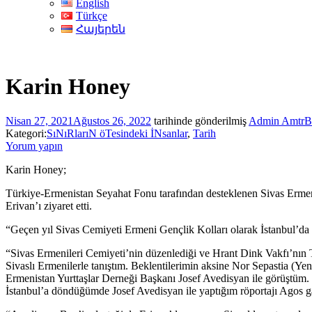
English
Türkçe
Հայերեն
Karin Honey
Nisan 27, 2021
Ağustos 26, 2022
tarihinde gönderilmiş
Admin AmtrB
Kategori:
SıNıRlarıN öTesindeki İNsanlar
,
Tarih
Yorum yapın
Karin Honey;
Türkiye-Ermenistan Seyahat Fonu tarafından desteklenen Sivas Ermeni
Erivan’ı ziyaret etti.
“Geçen yıl Sivas Cemiyeti Ermeni Gençlik Kolları olarak İstanbul’da 
“Sivas Ermenileri Cemiyeti’nin düzenlediği ve Hrant Dink Vakfı’nın 
Sivaslı Ermenilerle tanıştım. Beklentilerimin aksine Nor Sepastia (Ye
Ermenistan Yurttaşlar Derneği Başkanı Josef Avedisyan ile görüştüm
İstanbul’a döndüğümde Josef Avedisyan ile yaptığım röportajı Agos 