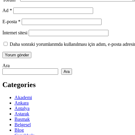
Ad
*
E-posta
*
İnternet sitesi
Daha sonraki yorumlarımda kullanılması için adım, e-posta adresim
Ara
Ara
Categories
Akademi
Ankara
Antalya
Aştarak
Basmak
Belgesel
Blog