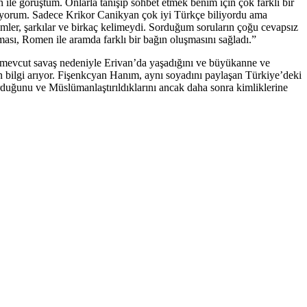
e görüştüm. Onlarla tanışıp sohbet etmek benim için çok farklı bir
anıyorum. Sadece Krikor Canikyan çok iyi Türkçe biliyordu ama
yimler, şarkılar ve birkaç kelimeydi. Sorduğum soruların çoğu cevapsız
ı, Romen ile aramda farklı bir bağın oluşmasını sağladı.”
, mevcut savaş nedeniyle Erivan’da yaşadığını ve büyükanne ve
n bilgi arıyor. Fişenkcyan Hanım, aynı soyadını paylaşan Türkiye’deki
urduğunu ve Müslümanlaştırıldıklarını ancak daha sonra kimliklerine