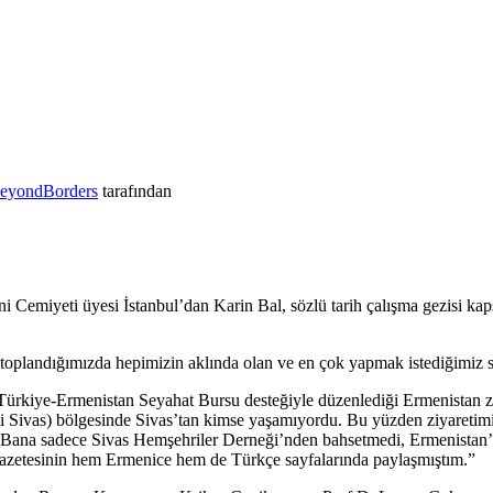
eyondBorders
tarafından
 Cemiyeti üyesi İstanbul’dan Karin Bal, sözlü tarih çalışma gezisi ka
toplandığımızda hepimizin aklında olan ve en çok yapmak istediğimiz sö
Türkiye-Ermenistan Seyahat Bursu desteğiyle düzenlediği Ermenistan zi
ni Sivas) bölgesinde Sivas’tan kimse yaşamıyordu. Bu yüzden ziyaretimin
. Bana sadece Sivas Hemşehriler Derneği’nden bahsetmedi, Ermenistan’
gazetesinin hem Ermenice hem de Türkçe sayfalarında paylaşmıştım.”