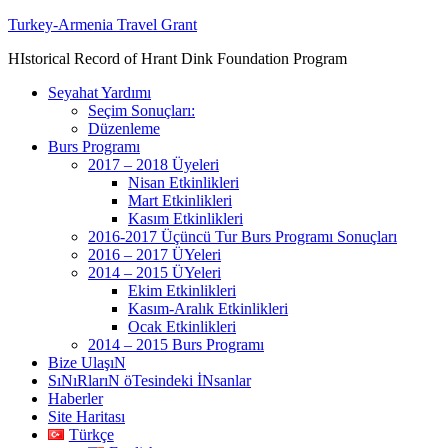
Turkey-Armenia Travel Grant
HIstorical Record of Hrant Dink Foundation Program
Seyahat Yardımı
Seçim Sonuçları:
Düzenleme
Burs Programı
2017 – 2018 Üyeleri
Nisan Etkinlikleri
Mart Etkinlikleri
Kasım Etkinlikleri
2016-2017 Üçüncü Tur Burs Programı Sonuçları
2016 – 2017 ÜYeleri
2014 – 2015 ÜYeleri
Ekim Etkinlikleri
Kasım-Aralık Etkinlikleri
Ocak Etkinlikleri
2014 – 2015 Burs Programı
Bize UlaşıN
SıNıRlarıN öTesindeki İNsanlar
Haberler
Site Haritası
Türkçe