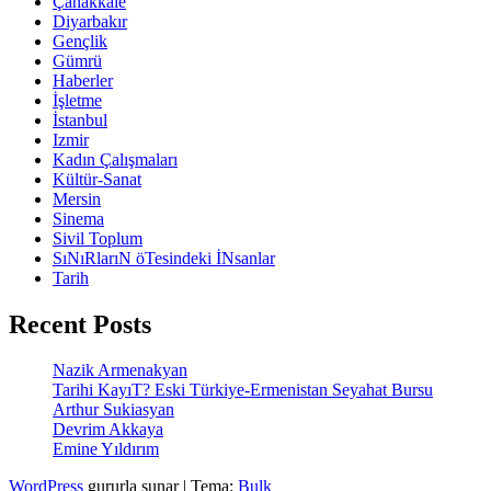
Çanakkale
Diyarbakır
Gençlik
Gümrü
Haberler
İşletme
İstanbul
Izmir
Kadın Çalışmaları
Kültür-Sanat
Mersin
Sinema
Sivil Toplum
SıNıRlarıN öTesindeki İNsanlar
Tarih
Recent Posts
Nazik Armenakyan
Tarihi KayıT? Eski Türkiye-Ermenistan Seyahat Bursu
Arthur Sukiasyan
Devrim Akkaya
Emine Yıldırım
WordPress
gururla sunar
|
Tema:
Bulk