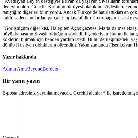
“Avedisyan Bey’in desteğiyle Erivan’da yaşayan Sivaslıların torunla
deneyim oldu. Gençlik Kolunun bir üyesi olarak bu söyleşilerde edind
tanıştığım diğerleri bilmiyordu. Ancak Türkçe’de hatırlattıkları en ç
kaldı, sadece anılardan parçalar toplayabildim. Getronagan Lisesi 
“Görüştüğüm diğer kişi, Halep’ten Agos gazetesi Maria’da meslektaşı
büyükbabasının Sivaslı olduğunu söyledi. Fişenkciyan Hanım ile tanış
köklerini bulmak için benden yardım istedi. Bunu derneğimizdeki yaşlı
dönüp Hristiyan olduklarını öğrendim. Yakın zamanda Fişenkciyan Han
Yazar hakkında
Admin AmtrBeyondBorders
Bir yanıt yazın
E-posta adresiniz yayınlanmayacak.
Gerekli alanlar
*
ile işaretlenmişl
Yorum
*