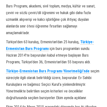
Burs Programı, akademi, sivil toplum, medya, kültür ve sanat,
çeviri ve sözlü çeviri/dil öğrenimi ve hukuk gibi daha fazla
uzmanlık alışverişi ve kalıcı işbirliğine çok ihtiyaç duyulan
alanlarda sınır ötesi öğrenme fırsatları sağlamayı
amaçlamaktadır.
Türkiye’den 63 kuruluş, Ermenistan’dan 25 kuruluş,
Türkiye-
Ermenistan Burs Programı
için burs programları sundu.
Haziran 2014’te başvuruları kabul etmeye başlayan Burs
Programı, Türkiye’den 36, Ermenistan’dan 55 başvuru aldı.
Türkiye-Ermenistan Burs Programı Yönetmeliği’nde
seçim
süreciyle ilgili olarak belirtildiği üzere, başvurular Ev Sahibi
Kuruluşlara ve bağımsız Seçici Kurul’a yönlendirilmiştir.
Yönetmelikte belirtilen seçim kriterleri ve öncelikler
doğrultusunda seçilen bursiyerler Ekim ayında açıklanır.
Ekim 2014 ile Mayıs 2015 arasındaki dönemde her iki ülkeden