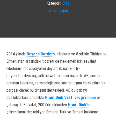
Kategori:
Blog
Yorum yapın
2014 yılında
Beyond Borders
, hibelerin ve özellikle Türkiye ile
Ermenistan arasındaki ticareti desteklemek için seyahat
hibelerinin mevcudiyetini duyurmak için armtr-
beyondborders.org adlı bu web sitesini başlattı. AB, sınırları
ortadan kaldırma, terminolojisinde sınırları aşma hareketinin bir
parçası olarak bu girişimi destekledi. AB bu çabayı
desteklerken, öncelikle
Hrant Dink Vakfı programının
bir
çabasıydı. Bu vakıf, 2007’de öldürülen
Hrant Dink’in
çalışmalarını destekliyor. Ömrünü Türk ve Ermeni halklarının