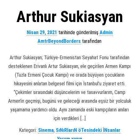
Arthur Sukiasyan
Nisan 29, 2021
tarihinde gönderilmiş
Admin
AmtrBeyondBorders
tarafından
Arthur Sukiasyan; Türkiye-Ermenistan Seyahat Fonu tarafından
desteklenen Erivanlı Artur Sukiasyan, ele geçirilen Armen Kampı
(Tuzla Ermeni Çocuk Kampı) ve orada büyüyen çocukların
hikayesini anlatan belgesel filmi için İstanbul’u ziyaret etti.
“Çekimler sırasındaki düşüncelerim ve tasavvurlarım, Camp
Armen’in geçmişi, bugünü ve geleceği arasında eşsiz bir yolculuk
yaşamama yardımcı oldu. Aynı zamanda eski kampçıların anıları
için verdikleri […]
Kategori:
Sinema
,
SıNıRlarıN öTesindeki İNsanlar
Yorum yapın