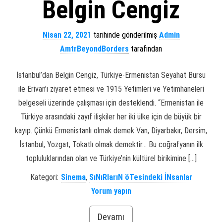
Belgin Cengiz
Nisan 22, 2021
tarihinde gönderilmiş
Admin
AmtrBeyondBorders
tarafından
İstanbul’dan Belgin Cengiz, Türkiye-Ermenistan Seyahat Bursu
ile Erivan’ı ziyaret etmesi ve 1915 Yetimleri ve Yetimhaneleri
belgeseli üzerinde çalışması için desteklendi. “Ermenistan ile
Türkiye arasındaki zayıf ilişkiler her iki ülke için de büyük bir
kayıp. Çünkü Ermenistanlı olmak demek Van, Diyarbakır, Dersim,
İstanbul, Yozgat, Tokatlı olmak demektir… Bu coğrafyanın ilk
topluluklarından olan ve Türkiye’nin kültürel birikimine […]
Kategori:
Sinema
,
SıNıRlarıN öTesindeki İNsanlar
Yorum yapın
Devamı