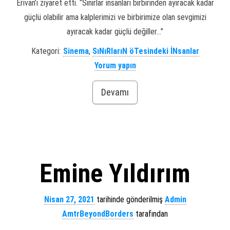
Erivan’ı ziyaret etti. “Sınırlar insanları birbirinden ayıracak kadar
güçlü olabilir ama kalplerimizi ve birbirimize olan sevgimizi
ayıracak kadar güçlü değiller…”
Kategori:
Sinema
,
SıNıRlarıN öTesindeki İNsanlar
Yorum yapın
Devamı
Emine Yıldırım
Nisan 27, 2021
tarihinde gönderilmiş
Admin
AmtrBeyondBorders
tarafından