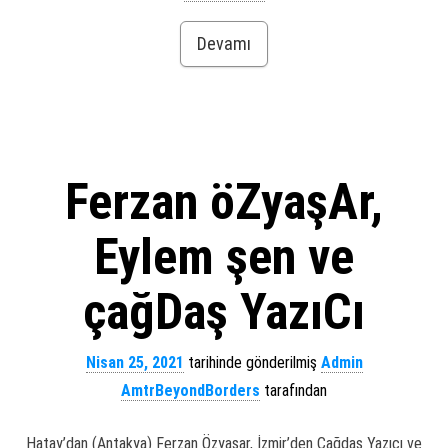
Devamı
Ferzan öZyaşAr,
Eylem şen ve
çağDaş YazıCı
Nisan 25, 2021
tarihinde gönderilmiş
Admin
AmtrBeyondBorders
tarafından
Hatay’dan (Antakya) Ferzan Özyaşar, İzmir’den Çağdaş Yazıcı ve