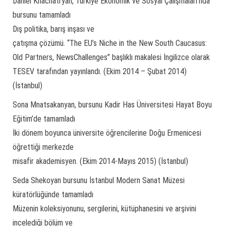
Daniel Khachatryan, Türkiye Ekonomik ve Sosyal Çalışmaları’nda
bursunu tamamladı
Dış politika, barış inşası ve
çatışma çözümü. “The EU’s Niche in the New South Caucasus:
Old Partners, NewsChallenges” başlıklı makalesi İngilizce olarak
TESEV tarafından yayınlandı. (Ekim 2014 – Şubat 2014)
(İstanbul)
Sona Mnatsakanyan, bursunu Kadir Has Üniversitesi Hayat Boyu
Eğitim’de tamamladı
İki dönem boyunca üniversite öğrencilerine Doğu Ermenicesi
öğrettiği merkezde
misafir akademisyen. (Ekim 2014-Mayıs 2015) (İstanbul)
Seda Shekoyan bursunu İstanbul Modern Sanat Müzesi
küratörlüğünde tamamladı
Müzenin koleksiyonunu, sergilerini, kütüphanesini ve arşivini
incelediği bölüm ve