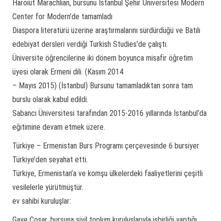
Haroiut Marachlian, bursunu İstanbul Şehir Üniversitesi Modern
Center for Modern’de tamamladı
Diaspora literatürü üzerine araştırmalarını sürdürdüğü ve Batılı
edebiyat dersleri verdiği Turkish Studies’de çalıştı.
Üniversite öğrencilerine iki dönem boyunca misafir öğretim
üyesi olarak Ermeni dili. (Kasım 2014
– Mayıs 2015) (İstanbul) Bursunu tamamladıktan sonra tam
burslu olarak kabul edildi.
Sabancı Üniversitesi tarafından 2015-2016 yıllarında İstanbul’da
eğitimine devam etmek üzere.
Türkiye – Ermenistan Burs Programı çerçevesinde 6 bursiyer
Türkiye’den seyahat etti.
Türkiye, Ermenistan’a ve komşu ülkelerdeki faaliyetlerini çeşitli
vesilelerle yürütmüştür.
ev sahibi kuruluşlar:
Gaye Coşar, bursuna sivil toplum kuruluşlarıyla işbirliği yaptığı