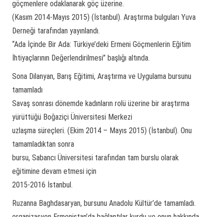
göçmenlere odaklanarak göç üzerine.
(Kasım 2014-Mayıs 2015) (İstanbul). Araştırma bulguları Yuva
Derneği tarafından yayınlandı.
“Ada İçinde Bir Ada: Türkiye’deki Ermeni Göçmenlerin Eğitim
İhtiyaçlarının Değerlendirilmesi” başlığı altında.
Sona Dilanyan, Barış Eğitimi, Araştırma ve Uygulama bursunu
tamamladı
Savaş sonrası dönemde kadınların rolü üzerine bir araştırma
yürüttüğü Boğaziçi Üniversitesi Merkezi
uzlaşma süreçleri. (Ekim 2014 – Mayıs 2015) (İstanbul). Onu
tamamladıktan sonra
bursu, Sabancı Üniversitesi tarafından tam burslu olarak
eğitimine devam etmesi için
2015-2016 İstanbul.
Ruzanna Baghdasaryan, bursunu Anadolu Kültür’de tamamladı.
organizasyon Ermenistan’da bağlantılar kurdu ve onun hakkında