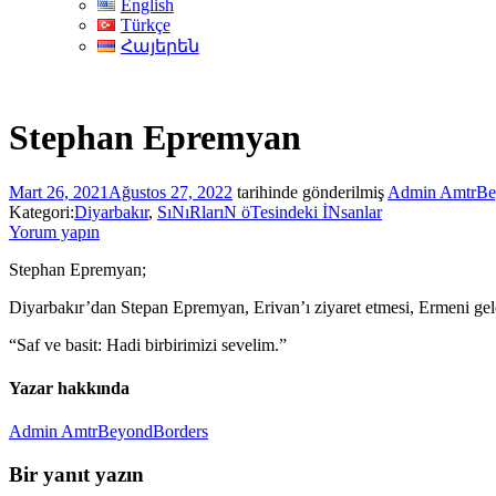
English
Türkçe
Հայերեն
Stephan Epremyan
Mart 26, 2021
Ağustos 27, 2022
tarihinde gönderilmiş
Admin AmtrBe
Kategori:
Diyarbakır
,
SıNıRlarıN öTesindeki İNsanlar
Yorum yapın
Stephan Epremyan;
Diyarbakır’dan Stepan Epremyan, Erivan’ı ziyaret etmesi, Ermeni gele
“Saf ve basit: Hadi birbirimizi sevelim.”
Yazar hakkında
Admin AmtrBeyondBorders
Bir yanıt yazın