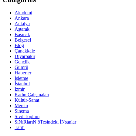
Akademi
Ankara
Antalya
Aştarak
Basmak
Belgesel
Blog
Çanakkale
Diyarbakır
Gençlik
Gümrü
Haberler
İşletme
İstanbul
Izmir
Kadın Çalışmaları
Kültür-Sanat
Mersin
Sinema
Sivil Toplum
SıNıRlarıN öTesindeki İNsanlar
Tarih