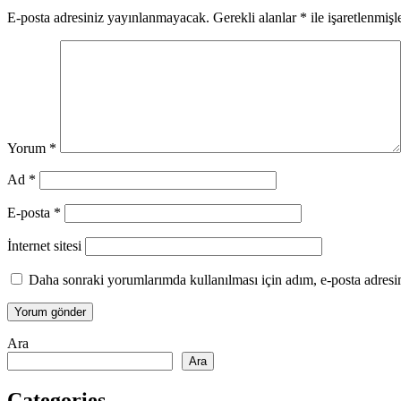
E-posta adresiniz yayınlanmayacak.
Gerekli alanlar
*
ile işaretlenmişl
Yorum
*
Ad
*
E-posta
*
İnternet sitesi
Daha sonraki yorumlarımda kullanılması için adım, e-posta adresim
Ara
Ara
Categories