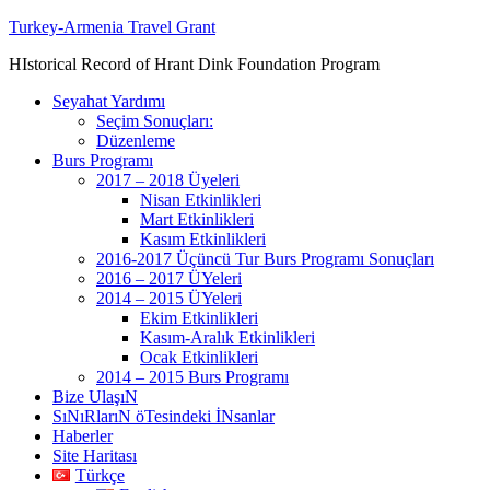
Turkey-Armenia Travel Grant
HIstorical Record of Hrant Dink Foundation Program
Seyahat Yardımı
Seçim Sonuçları:
Düzenleme
Burs Programı
2017 – 2018 Üyeleri
Nisan Etkinlikleri
Mart Etkinlikleri
Kasım Etkinlikleri
2016-2017 Üçüncü Tur Burs Programı Sonuçları
2016 – 2017 ÜYeleri
2014 – 2015 ÜYeleri
Ekim Etkinlikleri
Kasım-Aralık Etkinlikleri
Ocak Etkinlikleri
2014 – 2015 Burs Programı
Bize UlaşıN
SıNıRlarıN öTesindeki İNsanlar
Haberler
Site Haritası
Türkçe