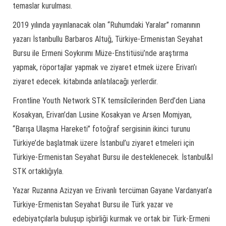
temaslar kurulması.
2019 yılında yayınlanacak olan “Ruhumdaki Yaralar” romanının
yazarı İstanbullu Barbaros Altuğ, Türkiye-Ermenistan Seyahat
Bursu ile Ermeni Soykırımı Müze-Enstitüsü’nde araştırma
yapmak, röportajlar yapmak ve ziyaret etmek üzere Erivan’ı
ziyaret edecek. kitabında anlatılacağı yerlerdir.
Frontline Youth Network STK temsilcilerinden Berd’den Liana
Kosakyan, Erivan’dan Lusine Kosakyan ve Arsen Momjyan,
“Barışa Ulaşma Hareketi” fotoğraf sergisinin ikinci turunu
Türkiye’de başlatmak üzere İstanbul’u ziyaret etmeleri için
Türkiye-Ermenistan Seyahat Bursu ile desteklenecek. İstanbul&I
STK ortaklığıyla.
Yazar Ruzanna Azizyan ve Erivanlı tercüman Gayane Vardanyan’a
Türkiye-Ermenistan Seyahat Bursu ile Türk yazar ve
edebiyatçılarla buluşup işbirliği kurmak ve ortak bir Türk-Ermeni