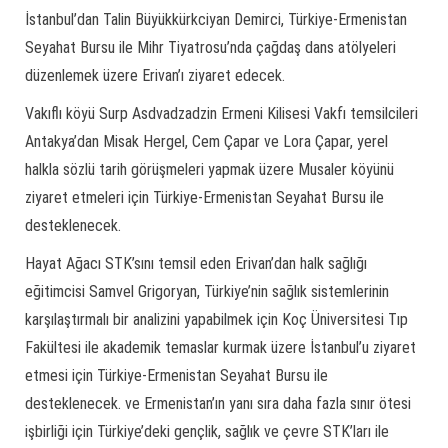
İstanbul’dan Talin Büyükkürkciyan Demirci, Türkiye-Ermenistan
Seyahat Bursu ile Mihr Tiyatrosu’nda çağdaş dans atölyeleri
düzenlemek üzere Erivan’ı ziyaret edecek.
Vakıflı köyü Surp Asdvadzadzin Ermeni Kilisesi Vakfı temsilcileri
Antakya’dan Misak Hergel, Cem Çapar ve Lora Çapar, yerel
halkla sözlü tarih görüşmeleri yapmak üzere Musaler köyünü
ziyaret etmeleri için Türkiye-Ermenistan Seyahat Bursu ile
desteklenecek.
Hayat Ağacı STK’sını temsil eden Erivan’dan halk sağlığı
eğitimcisi Samvel Grigoryan, Türkiye’nin sağlık sistemlerinin
karşılaştırmalı bir analizini yapabilmek için Koç Üniversitesi Tıp
Fakültesi ile akademik temaslar kurmak üzere İstanbul’u ziyaret
etmesi için Türkiye-Ermenistan Seyahat Bursu ile
desteklenecek. ve Ermenistan’ın yanı sıra daha fazla sınır ötesi
işbirliği için Türkiye’deki gençlik, sağlık ve çevre STK’ları ile