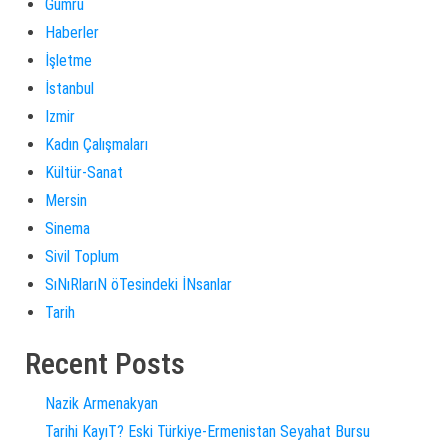
Gümrü
Haberler
İşletme
İstanbul
Izmir
Kadın Çalışmaları
Kültür-Sanat
Mersin
Sinema
Sivil Toplum
SıNıRlarıN öTesindeki İNsanlar
Tarih
Recent Posts
Nazik Armenakyan
Tarihi KayıT? Eski Türkiye-Ermenistan Seyahat Bursu