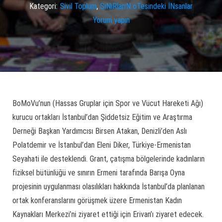
Kategori:
Sivil Toplum
,
SıNıRlarıN öTesindeki İNsanlar
Yorum yapın
BoMoVu’nun (Hassas Gruplar için Spor ve Vücut Hareketi Ağı)
kurucu ortakları İstanbul’dan Şiddetsiz Eğitim ve Araştırma
Derneği Başkan Yardımcısı Birsen Atakan, Denizli’den Aslı
Polatdemir ve İstanbul’dan Eleni Diker, Türkiye-Ermenistan
Seyahati ile desteklendi. Grant, çatışma bölgelerinde kadınların
fiziksel bütünlüğü ve sınırın Ermeni tarafında Barışa Oyna
projesinin uygulanması olasılıkları hakkında İstanbul’da planlanan
ortak konferanslarını görüşmek üzere Ermenistan Kadın
Kaynakları Merkezi’ni ziyaret ettiği için Erivan’ı ziyaret edecek.