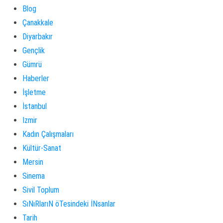
Blog
Çanakkale
Diyarbakır
Gençlik
Gümrü
Haberler
İşletme
İstanbul
Izmir
Kadın Çalışmaları
Kültür-Sanat
Mersin
Sinema
Sivil Toplum
SıNıRlarıN öTesindeki İNsanlar
Tarih