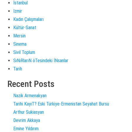
İstanbul
Izmir
Kadın Çalışmaları
Kültür-Sanat
Mersin
Sinema
Sivil Toplum
SıNıRlarıN öTesindeki İNsanlar
Tarih
Recent Posts
Nazik Armenakyan
Tarihi KayıT? Eski Türkiye-Ermenistan Seyahat Bursu
Arthur Sukiasyan
Devrim Akkaya
Emine Yıldırım