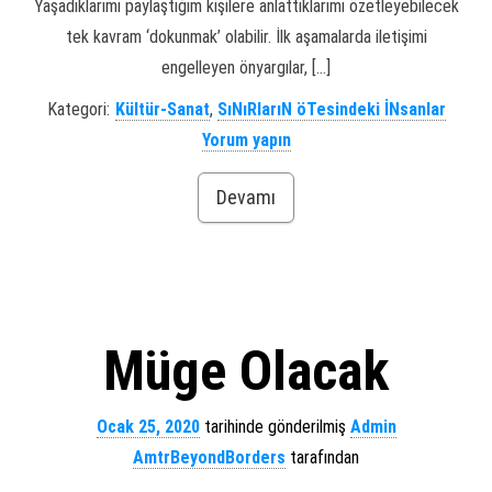
Yaşadıklarımı paylaştığım kişilere anlattıklarımı özetleyebilecek
tek kavram ‘dokunmak’ olabilir. İlk aşamalarda iletişimi
engelleyen önyargılar, […]
Kategori:
Kültür-Sanat
,
SıNıRlarıN öTesindeki İNsanlar
Yorum yapın
Devamı
Müge Olacak
Ocak 25, 2020
tarihinde gönderilmiş
Admin
AmtrBeyondBorders
tarafından