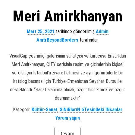
Meri Amirkhanyan
Mart 25, 2021
tarihinde gönderilmiş
Admin
AmtrBeyondBorders
tarafından
VisualGap çevrimiçi galerisinin sanatçısı ve kurucusu Erivan’dan
Meri Amirkhanyan, CITY serisinin resim ve çizimlerinin kişisel
sergisi için İstanbul’u ziyaret etmesi ve aynı görüntülerle bir
katalog basması için Türkiye-Ermenistan Seyahat Bursu ile
desteklendi. “Sanat alanında olmak, özgür hissetmek ve özgür
davranmaktır”
Kategori:
Kültür-Sanat
,
SıNıRlarıN öTesindeki İNsanlar
Yorum yapın
Devamı