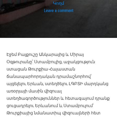
Կողմ
Leave a comment
Էջեմ Բայքուշը Անկարայից և Միրայ
Օզթուրանը՝ Ստամբուլից, աջակցություն
ստացան Թուրքիա-Հայաստան
ճանապարհորդական դրամաշնորհով՝
այցելելու Երևան, ստեղծելու ԼԳԲՏԻ մարդկանց
առօրյայի մասին վիզուալ
ստեղծագործություններ և հետագայում դրանք
ցուցադրելու Երևանում և Ստամբուլում՝
Թուրքիայից նմանատիպ վիզուալների հետ