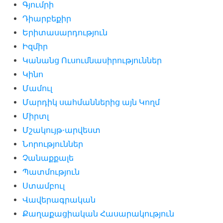
Գյումրի
Դիարբեքիր
Երիտասարդություն
Իզմիր
Կանանց Ուսումնասիրություններ
Կինո
Մամուլ
Մարդիկ սահմաններից այն Կողմ
Միրտլ
Մշակույթ-արվեստ
Նորություններ
Չանաքքալե
Պատմություն
Ստամբուլ
Վավերագրական
Քաղաքացիական Հասարակություն