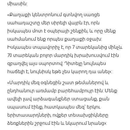
միասին:
«Քաղաքի կենտրոնում գտնվող սառցե
սահադաշտը մեր սիրելի վայրն էր, որն
իսկապես մոտ է օպերայի շենքին, և որը մենք
սահմանում ենք որպես քաղաքի օջախ:
Իսկապես տպավորիչ է, որ 7 տարեկանից մինչև
70 տարեկան բոլոր մարդիկ խրախուսվում էին
զբաղվել այս սպորտով: Դիտելը նույնպես
հաճելի է, նույնիսկ եթե չես կարող դա անել»:
«Մարդիկ մեզ օգնեցին շատ թեմաներով և
ընդհանուր առմամբ բարեհամբույր էին: Մենք
ավելի լավ արձագանքներ ստացանք, քան
սպասում էինք, հատկապես մեզ՝ երկու
երիտասարդների, ովքեր տեսախցիկները
ձեռքներին շրջում էին և նկարում նրանց»: