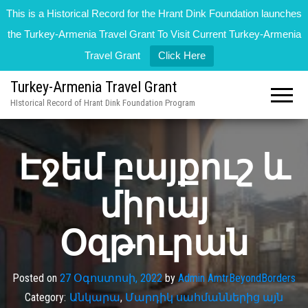
This is a Historical Record for the Hrant Dink Foundation launches
the Turkey-Armenia Travel Grant To Visit Current Turkey-Armenia
Travel Grant
Click Here
Turkey-Armenia Travel Grant
HIstorical Record of Hrant Dink Foundation Program
Էջեմ բայքուշ և
միրայ
Օզթուրան
Posted on
27 Օգոստոսի, 2022
by
Admin AmtrBeyondBorders
Category:
Անկարա
,
Մարդիկ սահմաններից այն