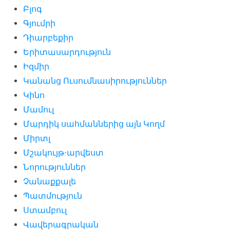
Բլոգ
Գյումրի
Դիարբեքիր
Երիտասարդություն
Իզմիր
Կանանց Ուսումնասիրություններ
Կինո
Մամուլ
Մարդիկ սահմաններից այն Կողմ
Միրտլ
Մշակույթ-արվեստ
Նորություններ
Չանաքքալե
Պատմություն
Ստամբուլ
Վավերագրական