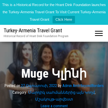
This is a Historical Record for the Hrant Dink Foundation launches
the Turkey-Armenia Travel Grant To Visit Current Turkey-Armenia
Travel Grant
Click Here
Turkey-Armenia Travel Grant
HIstorical Record of Hrant Dink Foundation Program
Muge Կլինի
Posted on
27 Օգոստոսի, 2022
by
Admin AmtrBeyondBorders
Category:
Մարդիկ սահմաններից այն Կողմ
,
Մշակույթ-արվեստ
Leave a comment