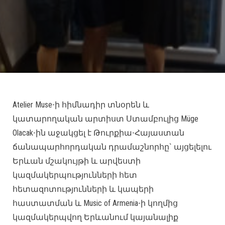
Atelier Muse-ի հիմնադիր տնօրեն և
կատարողական արտիստ Ստամբուլից Müge
Olacak-ին աջակցել է Թուրքիա-Հայաստան
ճանապարհորդական դրամաշնորհը` այցելելու
Երևան մշակույթի և արվեստի
կազմակերպությունների հետ
հետազոտությունների և կապերի
հաստատման և Music of Armenia-ի կողմից
կազմակերպվող Երևանում կայանալիք