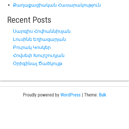
Քաղաքացիական Հասարակություն
Recent Posts
Սարգիս Հովհաննիսյան
Լուսինե Եղիազարյան
Բուրակ Կոսկեր
Հովսեփ Խուրշուդյան
Օրիգինալ Ծածկույթ
Proudly powered by
WordPress
|
Theme:
Bulk