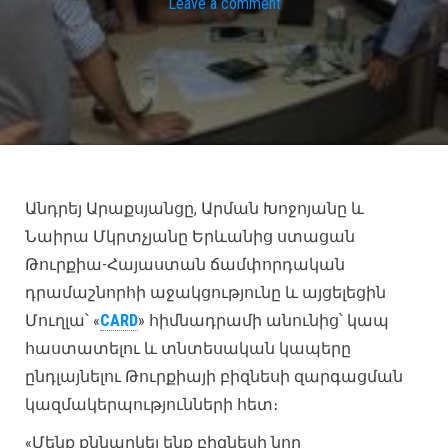
Leave a comment
Անդրեյ Արաքսյանցը, Արման Խոջոյանը և
Նաիրա Մկրտչյանը Երևանից ստացան
Թուրքիա-Հայաստան ճամփորդական
դրամաշնորհի աջակցությունը և այցելեցին
Մուղլա՝ «
CARD
» հիմնադրամի անունից՝ կապ
հաստատելու և տնտեսական կապերը
ընդլայնելու Թուրքիայի բիզնեսի զարգացման
կազմակերպությունների հետ։
«Մենք քննարկել ենք բիզնեսի նոր