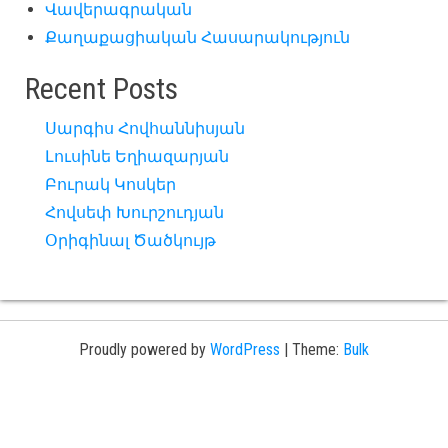
Վավերագրական
Քաղաքացիական Հասարակություն
Recent Posts
Սարգիս Հովհաննիսյան
Լուսինե Եղիազարյան
Բուրակ Կոսկեր
Հովսեփ Խուրշուդյան
Օրիգինալ Ծածկույթ
Proudly powered by
WordPress
|
Theme:
Bulk