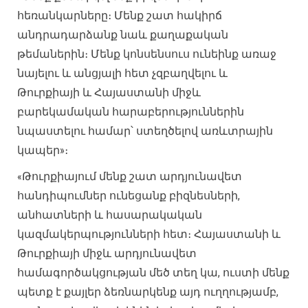
հեռանկարները։ Մենք շատ հակիրճ
անդրադարձանք նաև քաղաքական
թեմաներին։ Մենք կոնսենսուս ունեինք առաջ
նայելու և անցյալի հետ չզբաղվելու և
Թուրքիայի և Հայաստանի միջև
բարեկամական հարաբերություններին
նպաստելու համար՝ ստեղծելով առևտրային
կապեր»։
«Թուրքիայում մենք շատ արդյունավետ
հանդիպումներ ունեցանք բիզնեսների,
անհատների և հասարակական
կազմակերպությունների հետ։ Հայաստանի և
Թուրքիայի միջև արդյունավետ
համագործակցության մեծ տեղ կա, ուստի մենք
պետք է քայլեր ձեռնարկենք այդ ուղղությամբ,