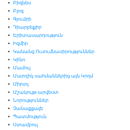
Բիզնես
Բլոգ
Գյումրի
Դիարբեքիր
Երիտասարդություն
Իզմիր
Կանանց Ուսումնասիրություններ
Կինո
Մամուլ
Մարդիկ սահմաններից այն Կողմ
Միրտլ
Մշակույթ-արվեստ
Նորություններ
Չանաքքալե
Պատմություն
Ստամբուլ