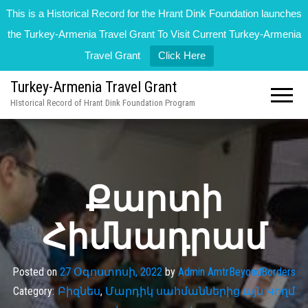
This is a Historical Record for the Hrant Dink Foundation launches
the Turkey-Armenia Travel Grant To Visit Current Turkey-Armenia
Travel Grant
Click Here
Turkey-Armenia Travel Grant
HIstorical Record of Hrant Dink Foundation Program
Քարտի
Հիմնադրամ
Posted on
27 Օգոստոսի, 2022
by
Admin AmtrBeyondBorders
Category:
Բիզնես
,
Մարդիկ սահմաններից այն Կողմ