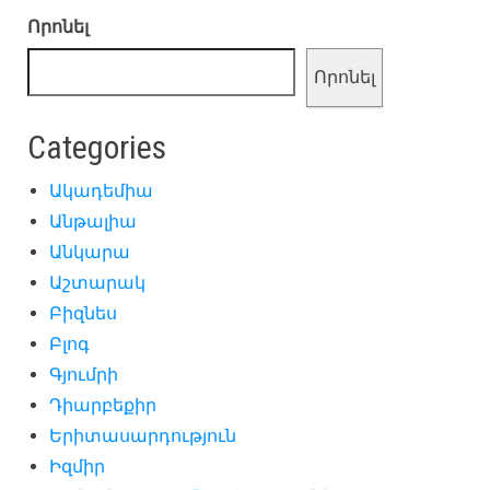
Որոնել
Որոնել
Categories
Ակադեմիա
Անթալիա
Անկարա
Աշտարակ
Բիզնես
Բլոգ
Գյումրի
Դիարբեքիր
Երիտասարդություն
Իզմիր