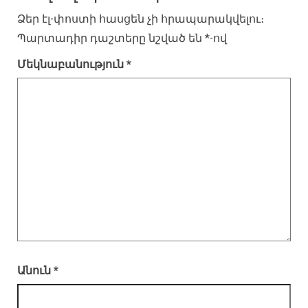
Ձեր էլ-փոստի հասցեն չի հրապարակվելու։
Պարտադիր դաշտերը նշված են
*
-ով
Մեկնաբանություն
*
Անուն
*