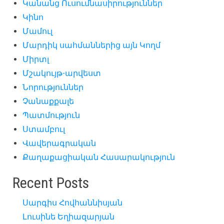
Կանանց Ուսումնասիրություններ
Կինո
Մամուլ
Մարդիկ սահմաններից այն Կողմ
Միրտլ
Մշակույթ-արվեստ
Նորություններ
Չանաքքալե
Պատմություն
Ստամբուլ
Վավերագրական
Քաղաքացիական Հասարակություն
Recent Posts
Սարգիս Հովհաննիսյան
Լուսինե Եղիազարյան