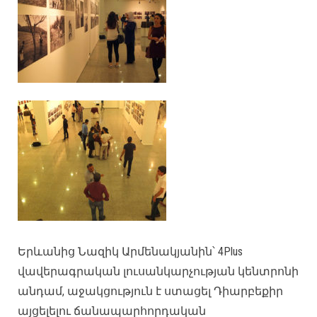
Երևանից Նազիկ Արմենակյանին՝ 4Plus
վավերագրական լուսանկարչության կենտրոնի
անդամ, աջակցություն է ստացել Դիարբեքիր
այցելելու ճանապարհորդական