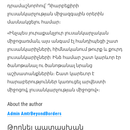
դրամաշնորհով՝ Դիարբեքիրի
լուսանկարչության միջազգային օրերին
մասնակցելու համար։
«Ինչպես յուրաքանչյուր լուսանկարչական
միջոցառման, այս անգամ էլ հանդիպեցի շատ
լուսանկարիչների, հիմնականում թուրք և քուրդ
լուսանկարիչների: Ինձ համար շատ կարևոր էր
ծանոթանալ ու ծանոթանալ նրանց
աշխատանքներին։ Շատ կարեւոր է
հարաբերություններ կառուցել արվեստի
միջոցով, լուսանկարչության միջոցով»։
About the author
Admin AmtrBeyondBorders
Թողնել պատասխան