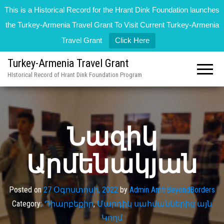
This is a Historical Record for the Hrant Dink Foundation launches
the Turkey-Armenia Travel Grant To Visit Current Turkey-Armenia
Travel Grant
Click Here
Turkey-Armenia Travel Grant
HIstorical Record of Hrant Dink Foundation Program
Նազիկ
Արմենակյան
Posted on
27 Օգոստոսի, 2022
by
Admin AmtrBeyondBorders
Category:
Դիարբեքիր
,
Մարդիկ սահմաններից այն
Կողմ