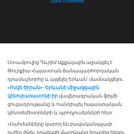
Leave a comment
Ստամբուլից Դևրիմ Աքքայային աջակցել է
Թուրքիա-Հայաստան ճանապարհորդական
դրամաշնորհը և այցելել Երևան՝ մասնակցելու
«
Ոսկե ծիրան»- Երևանի միջազգային
կինոփառատոնի իր
վավերագրական ֆիլմի
ցուցադրությանը և հանդիպել հայաստանյան
կինոռեժիսորների և պրոդյուսերների հետ:
«Սահմանները կարող են բավականաչափ
ուժեղ լինել, որպեսզի մարդկանց իրարից հեռու