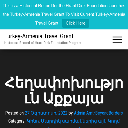
This is a Historical Record for the Hrant Dink Foundation launches
the Turkey-Armenia Travel Grant To Visit Current Turkey-Armenia
Travel Grant
Click Here
Turkey-Armenia Travel Grant
HIstorical Record of Hrant Dink Foundation Program
Հեղափոխությո
ւն Աքքայա
Posted on
27 Օգոստոսի, 2022
by
Admin AmtrBeyondBorders
Category:
Կինո
,
Մարդիկ սահմաններից այն Կողմ