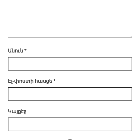
Անուն
*
Էլ-փոստի հասցե
*
Կայքէջ