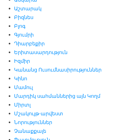
Աշտարակ
Բիզնես
Բլոգ
Գյումրի
Դիարբեքիր
Երիտասարդություն
Իզմիր
Կանանց Ուսումնասիրություններ
Կինո
Մամուլ
Մարդիկ սահմաններից այն Կողմ
Միրտլ
Մշակույթ-արվեստ
Նորություններ
Չանաքքալե
Պատմություն