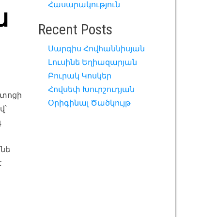
Հասարակություն
ա
Recent Posts
Սարգիս Հովհաննիսյան
Լուսինե Եղիազարյան
Բուրակ Կոսկեր
Հովսեփ Խուրշուդյան
շտոցի
Օրիգինալ Ծածկույթ
վ՝
գ
ինե
է