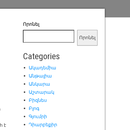
Որոնել
Որոնել
Categories
Ակադեմիա
Անթալիա
Անկարա
Աշտարակ
Բիզնես
Բլոգ
ի
Գյումրի
Դիարբեքիր
 է