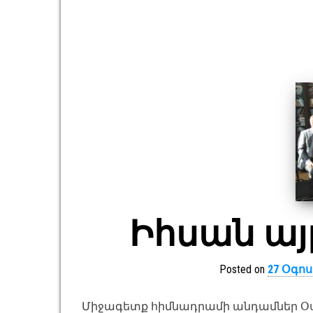
Իհսան այ
Posted on
27 Օգոս
Միջագետք հիմնադրամի անդամներ Օսմ