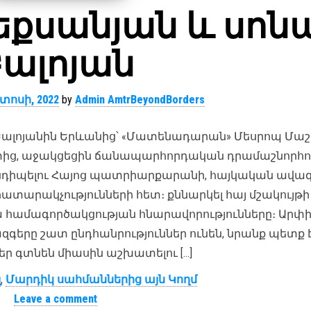
եքսանյան և սոն
ալոյան
տոսի, 2022
by
Admin AmtrBeyondBorders
 Բալոյանին Երևանից՝ «Մատենադարան» Մեսրոպ Մա
տից, աջակցեցին ճանապարհորդական դրամաշնորհո
 հանդիպելու Հայոց պատրիարքարանի, հայկական ավա
ատարակչությունների հետ։ քննարկել հայ մշակույթի
համագործակցության հնարավորությունները։ Արփ
 ազգերը շատ ընդհանրություններ ունեն, նրանք պետք 
 գտնեն միասին աշխատելու […]
լ
,
Մարդիկ սահմաններից այն Կողմ
Leave a comment