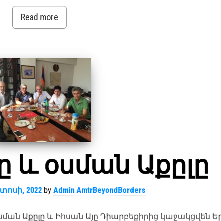
Read more
ը և օսման Աքըլը
տոսի, 2022
by
Admin AmtrBeyondBorders
ան Աքըլը և Իհսան Այը Դիարբեքիրից կաջակցվեն 