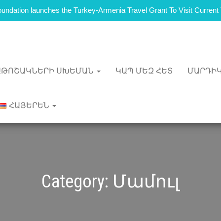
 Foundation launches the Turkey-Armenia Travel Grant To Visit Curren
ԱԹՈՇԱԿՆԵՐԻ ՍԽԵՄԱՆ
ԿԱՊ ՄԵԶ ՀԵՏ
ՄԱՐԴԻԿ
ՀԱՅԵՐԵՆ
Category:
Մամուլ