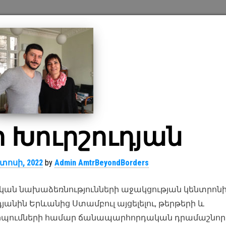
 Խուրշուդյան
տոսի, 2022
by
Admin AmtrBeyondBorders
ն նախաձեռնությունների աջակցության կենտրոն
անին Երևանից Ստամբուլ այցելելու, թերթերի և
դիպումների համար ճանապարհորդական դրամաշնորհ