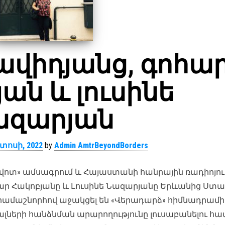
վիդյանց, գոհա
ան և լուսինե
ազարյան
տոսի, 2022
by
Admin AmtrBeyondBorders
վոտ» ամսագրում և Հայաստանի հանրային ռադիոյու
ր Հակոբյանը և Լուսինե Նազարյանը Երևանից Ստամ
րամաշնորհով աջակցել են «Վերադարձ» հիմնադրամի
ների հանձնման արարողությունը լուսաբանելու հա