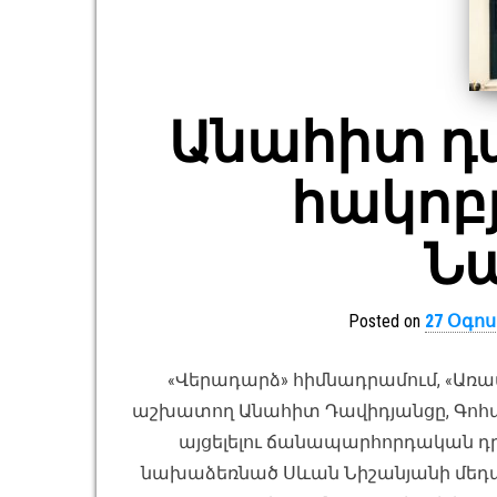
Անահիտ դա
հակոբյ
Ն
Posted on
27 Օգոս
«Վերադարձ» հիմնադրամում, «Առա
աշխատող Անահիտ Դավիդյանցը, Գոհա
այցելելու ճանապարհորդական դ
նախաձեռնած Սևան Նիշանյանի մեդալ