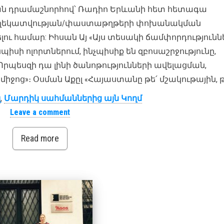
ան դրամաշնորհով՝ Ռադիո Երևանի հետ հետագա
եղեկատվության/փաստաթղթերի փոխանակման
լու համար: Իհսան Այ «Այս տեսակի ճամփորդությունն
պիսի ոլորտներում, ինչպիսիք են զբոսաշրջությունը,
 Որպեսզի դա լինի ծանոթությունների ավելացման,
ջոց»։ Օսման Աքըլ «Հայաստանը թե՛ մշակութային, թե
լ
,
Մարդիկ սահմաններից այն Կողմ
Leave a comment
Read more