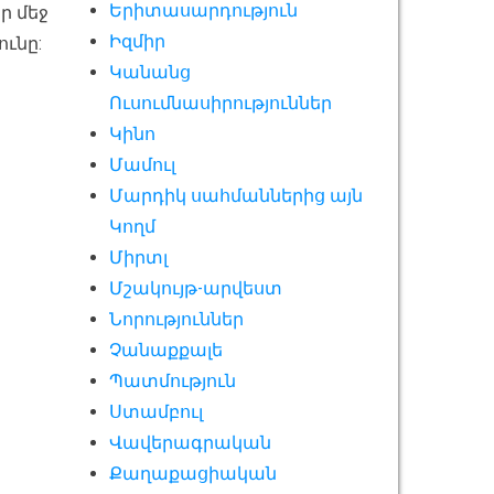
Երիտասարդություն
ր մեջ
Իզմիր
ունը:
Կանանց
Ուսումնասիրություններ
Կինո
Մամուլ
Մարդիկ սահմաններից այն
Կողմ
Միրտլ
Մշակույթ-արվեստ
Նորություններ
Չանաքքալե
Պատմություն
Ստամբուլ
Վավերագրական
Քաղաքացիական