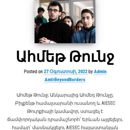
Ահմեթ Թունջ
Posted on
27 Օգոստոսի, 2022
by
Admin
AmtrBeyondBorders
Ահմեթ Թունջ; Անկարայից Ահմեդ Թունչը,
Բիլքենթ համալսարանի ուսանող և AIESEC
Թուրքիայի կամավոր, ստացել է
ճամփորդական դրամաշնորհ՝ Երևան այցելելու
համար՝ մասնակցելու AIESEC հայաստանյան