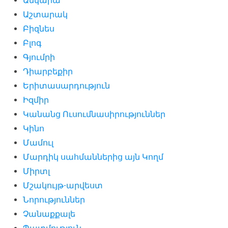
Անկարա
Աշտարակ
Բիզնես
Բլոգ
Գյումրի
Դիարբեքիր
Երիտասարդություն
Իզմիր
Կանանց Ուսումնասիրություններ
Կինո
Մամուլ
Մարդիկ սահմաններից այն Կողմ
Միրտլ
Մշակույթ-արվեստ
Նորություններ
Չանաքքալե