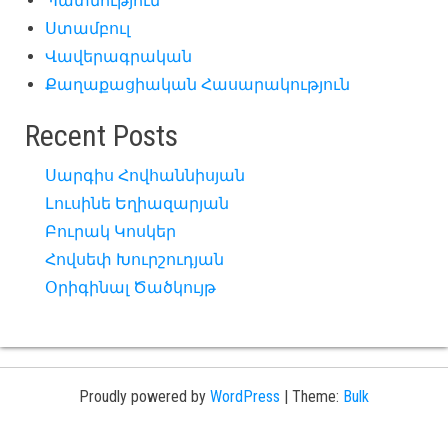
Պատմություն
Ստամբուլ
Վավերագրական
Քաղաքացիական Հասարակություն
Recent Posts
Սարգիս Հովհաննիսյան
Լուսինե Եղիազարյան
Բուրակ Կոսկեր
Հովսեփ Խուրշուդյան
Օրիգինալ Ծածկույթ
Proudly powered by
WordPress
|
Theme:
Bulk