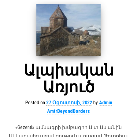
Ալպիական
Առյուծ
Posted on
27 Օգոստոսի, 2022
by
Admin
AmtrBeyondBorders
«Gezenti» ամսագրի խմբագիր Ալփ Ասլանին
Անկարայից աջակցություն ստացավ Թուրքիա-