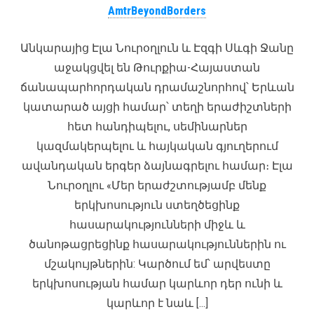
AmtrBeyondBorders
Անկարայից Էլա Նուրօղլուն և Էզգի Սևգի Ջանը
աջակցվել են Թուրքիա-Հայաստան
ճանապարհորդական դրամաշնորհով՝ Երևան
կատարած այցի համար՝ տեղի երաժիշտների
հետ հանդիպելու, սեմինարներ
կազմակերպելու և հայկական գյուղերում
ավանդական երգեր ձայնագրելու համար։ Էլա
Նուրօղլու «Մեր երաժշտությամբ մենք
երկխոսություն ստեղծեցինք
հասարակությունների միջև և
ծանոթացրեցինք հասարակություններին ու
մշակույթներին: Կարծում եմ՝ արվեստը
երկխոսության համար կարևոր դեր ունի և
կարևոր է նաև […]