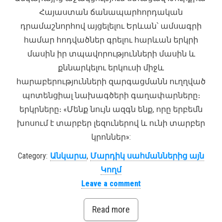
Հայաստան ճանապարհորդական
դրամաշնորհով այցելելու Երևան՝ ամսագրի
համար հոդվածներ գրելու հարևան երկրի
մասին իր տպավորությունների մասին և
քննարկելու երկուսի միջև
հարաբերությունների զարգացմանն ուղղված
պոտենցիալ նախագծերի գաղափարները։
երկրները։ «Մենք նույն ազգն ենք, որը երբեմն
խոսում է տարբեր լեզուներով և ունի տարբեր
կրոններ»:
Category:
Անկարա
,
Մարդիկ սահմաններից այն
Կողմ
Leave a comment
Read more