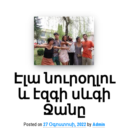
Էլա նուրօղլու
և էզգի սևգի
Ջանը
Posted on
27 Օգոստոսի, 2022
by
Admin