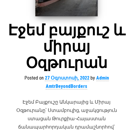
Էջեմ բայքուշ և
միրայ
Օզթուրան
Posted on
27 Օգոստոսի, 2022
by
Admin
AmtrBeyondBorders
Էջեմ Բայքուշը Անկարայից և Միրայ
Օզթուրանը՝ Ստամբուլից, աջակցություն
ստացան Թուրքիա-Հայաստան
ճանապարհորդական դրամաշնորհով՝