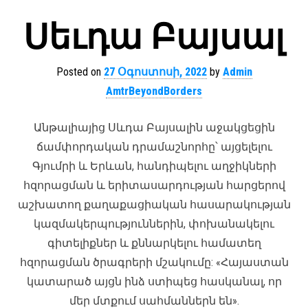
Սեւդա Բայսալ
Posted on
27 Օգոստոսի, 2022
by
Admin
AmtrBeyondBorders
Անթալիայից Սևդա Բայսալին աջակցեցին
ճամփորդական դրամաշնորհը՝ այցելելու
Գյումրի և Երևան, հանդիպելու աղջիկների
հզորացման և երիտասարդության հարցերով
աշխատող քաղաքացիական հասարակության
կազմակերպություններին, փոխանակելու
գիտելիքներ և քննարկելու համատեղ
հզորացման ծրագրերի մշակումը: «Հայաստան
կատարած այցն ինձ ստիպեց հասկանալ, որ
մեր մտքում սահմաններն են».