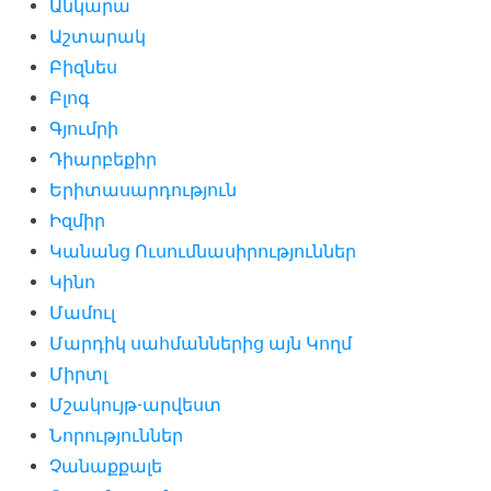
Անկարա
Աշտարակ
Բիզնես
Բլոգ
Գյումրի
Դիարբեքիր
Երիտասարդություն
Իզմիր
Կանանց Ուսումնասիրություններ
Կինո
Մամուլ
Մարդիկ սահմաններից այն Կողմ
Միրտլ
Մշակույթ-արվեստ
Նորություններ
Չանաքքալե