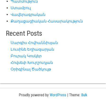
Պատմություն
Ստամբուլ
Վավերագրական
Քաղաքացիական Հասարակություն
Recent Posts
Սարգիս Հովհաննիսյան
Լուսինե Եղիազարյան
Բուրակ Կոսկեր
Հովսեփ Խուրշուդյան
Օրիգինալ Ծածկույթ
Proudly powered by
WordPress
|
Theme:
Bulk