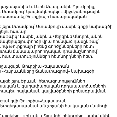
աջանյանին և Լևոն Ավագյանին Գյումրիից,
Ստամբուլ՝ կազմակերպելու միջմշակութային
եր հաստատել Թուրքիայի հասարակական
լու Ստամբուլ՝ Ստամբուլի մասին գրքի նախագծի
ելու համար:
Տաթևիկ Դանիելյանին և Վերգինե Անդրիկյանին
ակերպելու փորձի վրա հիմնված դասընթաց՝
։ Թուրքիայի իրենց գործընկերների հետ։
-Հայաստան ճանապարհորդական դրամաշնորհով՝
 և հաստատությունների հետնորդների հետ,
ներ, կաջակցվեն Թուրքիա-Հայաստան
րենց «Հարևանները ճակատագրով» նախագծի
ցելելու Երևան՝ հետազոտություններ
ի տնտեսական և գաղափարական դրդապատճառների
նավորապես հայկական կալվածքների բռնագրավման
կաջակցվի Թուրքիա-Հայաստան
 հետցեղասպանական շրջանի հայկական մամուլի
լելու Երևան և Գյումրի՝ զեկուցելու սահմանին