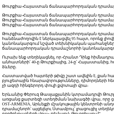
Թուրքիա-Հայաստան ճանապարհորդական դրամաշնոր
Թուրքիա-Հայաստան ճանապարհորդական դրամաշնո
Թուրքիա-Հայաստան ճանապարհորդական դրամաշնոր
Թուրքիա-Հայաստան ճանապարհորդական դրամաշնոր
Թուրքիա-Հայաստան ճանապարհորդական դրամաշնորհ
հանձնաժողովին է ներկայացվել 95 հայտ, որոնք
կանոնակարգում նշված տեխնիկական պահանջներին
ճանապարհորդական դրամաշնորհի կանոնակարգու
Ուրախ ենք տեղեկացնել, որ Հրանտ Դինք հիմնադ
անհատների՝ 40-ը Թուրքիայից, 24-ը՝ Հայաստանից,
ձևերը.
Հաստատված հայտերի թիվը շատ ավելին է, քան հ
բյուջետային հնարավորությունները, դիմորդների հ
չի ազդի հինգերորդ փուլի քվոտայի վրա։
Երևանից Փերուզ Թասլաքյանին կտրամադրվի Թուր
առցանց քարտեզի ստեղծման նախագծի վրա, որը ցո
OST-ARMENIA, Արևելքի մշակութային կենտրոնի 
դրամաշնորհ՝ այցելելու Ստամբուլ՝ լրացուցիչ տեղ
գործընթացների վրա» թեմայով։ Թուրքիայում”.