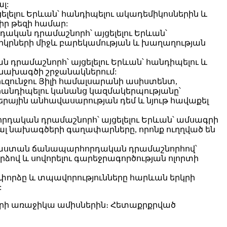
լ:
լելու Երևան՝ հանդիպելու ակադեմիկոսներին և
իր թեզի համար:
ական դրամաշնորհ՝ այցելելու Երևան՝
 երկրների միջև բարեկամության և խաղաղության
դրամաշնորհ՝ այցելելու Երևան՝ հանդիպելու և
ն նախագծի շրջանակներում:
ուզունջու Յիլի համալսարանի ասիստենտ,
հանդիպելու կանանց կազմակերպությանը՝
երային անհավասարության դեմ և նյութ հավաքել
դական դրամաշնորհ՝ այցելելու Երևան՝ ամսագրի
իալ նախագծերի գաղափարները, որոնք ուղղված են
իա-Հայաստան ճանապարհորդական դրամաշնորհով՝
րձով և սովորելու գարեջրագործության ոլորտի
փորձը և տպավորությունները հարևան երկրի
:
րի առաջիկա ամիսներին։ Հետաքրքրված