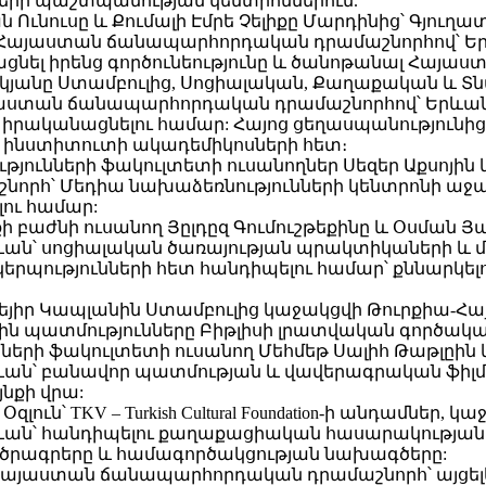
երի պաշտպանության կենտրոններում.
Նալան Ունուսը և Քումալի Էմրե Չելիքը Մարդինից՝ Գյ
այաստան ճանապարհորդական դրամաշնորհով՝ Երևան
նել իրենց գործունեությունը և ծանոթանալ Հայաստան
ուկյանը Ստամբուլից, Սոցիալական, Քաղաքական և
Հայաստան ճանապարհորդական դրամաշնորհով՝ Երևան 
 իրականացնելու համար: Հայոց ցեղասպանությունից
ի ինստիտուտի ակադեմիկոսների հետ։
յունների ֆակուլտետի ուսանողներ Սեզեր Աքսոյին 
հ՝ Մեդիա նախաձեռնությունների կենտրոնի աջակց
ու համար:
բաժնի ուսանող Յըլդըզ Գումուշթեքինը և Օսման Յ
ան՝ սոցիալական ծառայության պրակտիկաների և մո
պությունների հետ հանդիպելու համար՝ քննարկել
ւզեյիր Կապլանին Ստամբուլից կաջակցվի Թուրքիա
սին պատմությունները Բիթլիսի լրատվական գործակալո
երի ֆակուլտետի ուսանող Մեհմեթ Սալիհ Թաթլըին
ևան՝ բանավոր պատմության և վավերագրական ֆիլմ
նքի վրա:
լուն՝ TKV – Turkish Cultural Foundation-ի անդամներ
ան՝ հանդիպելու քաղաքացիական հասարակության կ
ծրագրերը և համագործակցության նախագծերը:
-Հայաստան ճանապարհորդական դրամաշնորհ՝ այցել