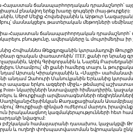
Հայաստան ճանապարհորդական դրամաշնորհ՝ այցելել
յում բնակվող երեք խառը զույգերի (հայ-թուրքեր):
յանին, Սերժ Մելիք Հովսեփյանին և Արթուր Նազար
բուլ՝ մասնակցելու թատերական մեթոդների սեմինա
ա-Հայաստան ճանապարհորդական դրամաշնորհ՝ այցե
արելու բնությունը, ավերակները և մուլտիմեդիա իր 
Երևանից Հովհաննես Թեքգյոզյանին կտրամադրվի Թ
փինար գրական փառատոնին՝ ITEF, քանի որ նրանց գրք
չարյանին, Արիկ Գրիգորյանին և Նարեկ Բարսեղյանի
լու Ստամբուլ՝ մի քանի համերգ տալու և թուրքակ
ամ Արտակ Կիրակոսյանին և «Մայրի» սահմանափա
ոնի անդամ Զահուրի Մանուկյանին Երևանից կտր
նուր ապագա երկու ազգերի միջև» թեմայով աշխատաժ
ing Point» նկարիչների նստավայրի հիմնադիրին, կ
ատելու և Թուրքիայի արվեստագետների ռեզիդենտներ
ե ՍադիկյանըՀելսինկյան Քաղաքացիական Ասամբլեա
ուլ՝ Թուրքիայի զինված ուժերում մարդու իրավուն
ուն իրականացնող կազմակերպությունների հետ համագ
կարդակի նվազում:
ան ​​բժշկական համալսարանի դասախոս, կաջակցվ
ու Արյան և ուղեղի փոխպատվաստման եվրոպական ըն