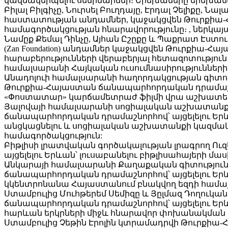
կազմակերպելու սեմինարներ։ Երեխաները երեխան
Բիլալ Բիլգիչը, Նուրսել Բուղդայը, Էրդալ Չելիքը, 
հաստատության անդամներ, կաջակցվեն Թուրքիա-Հ
համագործակցության հնարավորությունը։ , ներկայաց
Նամըք Քեմալ Դինչը, Այհան Ըշըքը և Պաքրատ Էստ
(Zan Foundation) անդամներ կաջակցվեն Թուրքիա-
հարաբերությունների վերաբերյալ հետազոտություն
համալսարանի Հայկական ուսումնասիրություններ
Անադոլուի համալսարանի հաղորդակցության գիտութ
Թուրքիա-Հայաստան ճանապարհորդական դրամաշնոր
«Փոստատար» կարճամետրաժ ֆիլմի վրա աշխատել
Յալովայի համալսարանի սոցիալական աշխատանքի 
ճանապարհորդական դրամաշնորհով՝ այցելելու Երև
անցկացնելու և սոցիալական աշխատանքի կազմակեր
համագործակցություն:
Բիթլիսի լրատվական գործակալության լրագրող Ո
այցելելու Երևան՝ լուսաբանելու բիթլիսահայերի մա
Անկարայի համալսարանի Քաղաքական գիտությունն
ճանապարհորդական դրամաշնորհով՝ այցելելու Եր
կկենտրոնանա Հայաստանում բնակվող եզդի համայ
Ստամբուլից Մուհթերեմ Սեմիզը և Յըլմազ Դողուկան Օզ
ճանապարհորդական դրամաշնորհով՝ այցելելու Երև
հարևան երկրների միջև հնարավոր փոխանակման 
Ստամբուլից Չեթին Էրոլին կտրամադրվի Թուրքիա