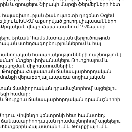
 և զրուցելու Շիրակի մարզի ֆերմերների հետ
 հայագիտության ֆակուլտետի դոցենտ Օզլեմ
ելու և ԽՍՀՄ աքսորված քուրդ վիպասանների
Քրդական վեպը Հայաստանում 1920-այսօր.
ու Երևան՝ համեմատական ​​վերլուծություն
կան ​​ստեղծագործություններում և հայ
ուսանողական հասարակությունների դաշնություն)
մար՝ մտքեր փոխանակելու Թուրքիայում և
ոգեկոչման միջոցառումներին։
կցվի Թուրքիա-Հայաստան ճանապարհորդական
բերմունքի վերաբերյալ ապագա սոցիալական
տան ճամփորդական դրամաշնորհով՝ այցելելու
թեզի համար:
ստան-Թուրքիա ճանապարհորդական դրամաշնորհի
Մոդուս Վիվենդի կենտրոնի հետ համատեղ:
ն ճանապարհորդական դրամաշնորհով՝ այցելելու
ահետքերին Հայաստանում և Թուրքիայում և