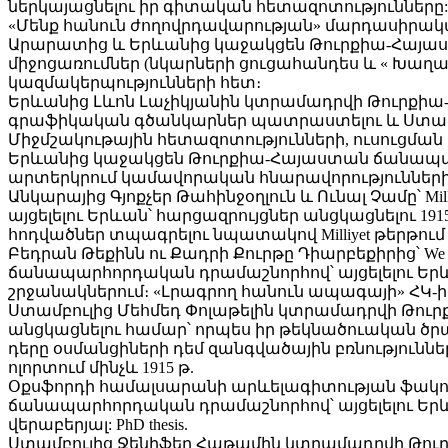
ներկայացնելու իր գիտական ​​հետազոտությունները:
«Մենք հանուն ժողովրդավարության» մարդասիրակա
Արարատից և Երևանից կաջակցեն Թուրքիա-Հայաստ
միջոցառումներ (նկարների ցուցահանդես և « Խաղ
կազմակերպությունների հետ։
Երևանից Լևոն Լաչիկյանին կտրամադրվի Թուրքիա
գրաֆիկական գծանկարներ պատրաստելու և Ստամբո
Միջմշակութային հետազոտությունների, ուսուցման
Երևանից կաջակցեն Թուրքիա-Հայաստան ճանապարհ
արտերկրում կամավորական հնարավորությունների 
Անկարայից Գյոքչեր Թահինջօղլուն և Ունալ Չամը՝
այցելելու Երևան՝ հարցազրույցներ անցկացնելու 
հոդվածներ տպագրելու նպատակով Milliyet թերթում
Բեդրան Թեքինն ու Քադրի Քուրթը Դիարբեքիրից՝ We Phot
ճանապարհորդական դրամաշնորհով՝ այցելելու Երև
շրջանակներում։ «Լրագրող հանուն ապագայի» ՀԿ-
Ստամբուլից Մեհմեդ Փոլաթելին կտրամադրվի Թու
անցկացնելու համար՝ որպես իր թեկնածուական ծ
դերը օսմանցիների դեմ զանգվածային բռնությունն
ոլորտում մինչև 1915 թ.
Օքսֆորդի համալսարանի արևելագիտության ֆակո
ճանապարհորդական դրամաշնորհով՝ այցելելու Եր
վերաբերյալ: PhD thesis.
Ստամբուլից Ջենիֆեր Հաթամին կտրամադրվի Թուրք