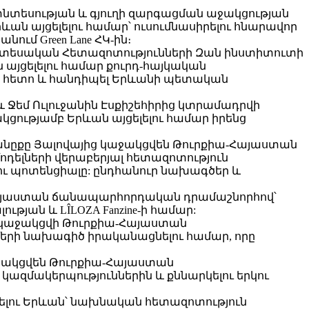
ուղատնտեսության և գյուղի զարգացման աջակցության
 այցելելու համար՝ ուսումնասիրելու հնարավոր
ում Green Lane ՀԿ-ին։
 Տնտեսական Հետազոտությունների Զան ինստիտուտի
այցելելու համար քուրդ-հայկական
 հետո և հանդիպել Երևանի պետական ​​
և Ջեմ Ուլուջանին Էսքիշեհիրից կտրամադրվի
ությամբ Երևան այցելելու համար իրենց
անըքը Յալովայից կաջակցվեն Թուրքիա-Հայաստան
դելների վերաբերյալ հետազոտություն
ու պոտենցիալը: ընդհանուր նախագծեր և
-Հայաստան ճանապարհորդական դրամաշնորհով՝
ւթյան և LÎLOZA Fanzine-ի համար:
 կաջակցվի Թուրքիա-Հայաստան
երի նախագիծ իրականացնելու համար, որը
, կաջակցվեն Թուրքիա-Հայաստան
ազմակերպություններին և քննարկելու երկու
ելու Երևան՝ նախնական հետազոտություն