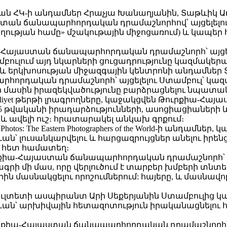
ն ՀԿ-ի անդամներ Հրաչյա Խանաղյանին, Տաթևիկ Աղ
ան ճանապարհորդական դրամաշնորհով՝ այցելելու 
աղության համը» մշակութային միջոցառում) և կապ
-Հայաստան ճանապարհորդական դրամաշնորհ՝ այցելե
ւլում այդ նկարների ցուցադրությունը կազմակերպ
 և երկխոսության միջազգային կենտրոնի անդամներ 
որդական դրամաշնորհ՝ այցելելու Ստամբուլ՝ կազմ
մասին իրազեկվածությունը բարձրացնելու նպատակով
 Milliyet թերթի լրագրողները, կաջակցվեն Թուրքիա
1915 թվականի իրադարձությունների, ասոցիացիաների
 և ավելի ուշ։ հրատարակել անկախ գրքում։
os: The Eastern Photographers of the World-ի անդամ
ան՝ լուսանկարվելու և հարցազրույցներ անելու ի
ի հետ համատեղ։
րքիա-Հայաստան ճանապարհորդական դրամաշնորհ՝ այ
րագրի մի մաս, որը վերլուծում է տարբեր խմբեր
երին մասնակցելու որոշումներում: հայերը, և մաս
ւլտետի ասպիրանտ Արի Սեքերյանին Ստամբուլից 
ևան՝ արխիվային հետազոտություն իրականացնելու
իա-Հայաստան ճանապարհորդական դրամաշնորհ՝ այցե