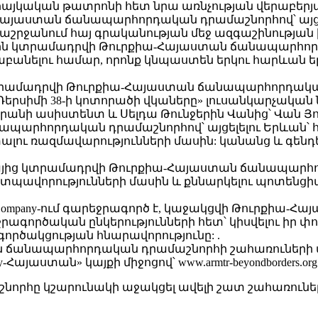
այկական թատրոնի հետ նրա առնչության վերաբերյա
-Հայաստան ճանապարհորդական դրամաշնորհով՝ այցե
կաշրջանում հայ գրականության մեջ ազգաշինության 
ենին կտրամադրվի Թուրքիա-Հայաստան ճանապարհորդ
ւսաբանելու համար, որոնք կնպաստեն երկու հարևան
 կտրամադրվի Թուրքիա-Հայաստան ճանապարհորդական 
 «Դերսիմի 38-ի կոտորածի վկաները» լուսանկարչակա
արանի ասիստենտ և Սելդա Թունջերին Վանից՝ Վան Յ
պարհորդական դրամաշնորհով՝ այցելելու Երևան՝ 
տալու ռազմավարությունների մասին: կանանց և գենդ
յից կտրամադրվի Թուրքիա-Հայաստան ճանապարհոր
ր տպավորությունների մասին և քննարկելու պոտենց
ewing Company-ում գարեջրագործ է, կաջակցվի Թուրք
րագործական ընկերությունների հետ՝ կիսվելու իր փո
րծակցության հնարավորությունը: .
տան ճանապարհորդական դրամաշնորհի շահառուների 
-Հայաստան» կայքի միջոցով՝ www.armtr-beyondborders.org
րհը կշարունակի աջակցել ավելի շատ շահառունե