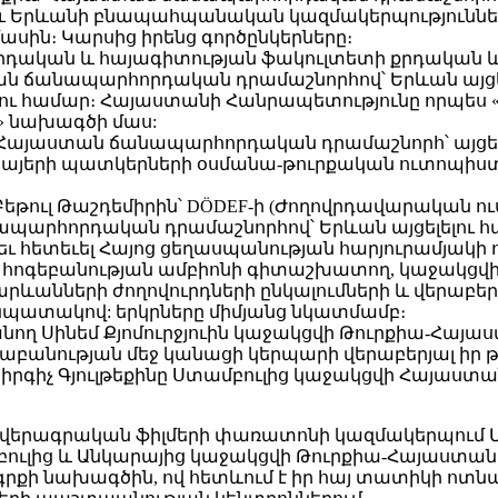
Երևանի բնապահպանական կազմակերպություններին
սին։ Կարսից իրենց գործընկերները։
րդական և հայագիտության ֆակուլտետի քրդական և
ն ճանապարհորդական դրամաշնորհով՝ Երևան այցել
ու համար։ Հայաստանի Հանրապետությունը որպես «
ն» նախագծի մաս:
-Հայաստան ճանապարհորդական դրամաշնորհ՝ այցելել
 հայերի պատկերների օսմանա-թուրքական ուտոպիստա
 Բեթուլ Թաշդեմիրին՝ DÖDEF-ի (Ժողովրդավարական 
արհորդական դրամաշնորհով՝ Երևան այցելելու հա
ւ հետեւել Հայոց ցեղասպանության հարյուրամյակի 
անի հոգեբանության ամբիոնի գիտաշխատող, կաջա
ւ հարևանների ժողովուրդների ընկալումների և վերա
պատակով: երկրները միմյանց նկատմամբ։
ղ Սինեմ Քյոմուրջյուին կաջակցվի Թուրքիա-Հայաս
աբանության մեջ կանացի կերպարի վերաբերյալ իր 
իրգիչ Գյուլթեքինը Ստամբուլից կաջակցվի Հայա
 վավերագրական ֆիլմերի փառատոնի կազմակերպում 
մբուլից և Անկարայից կաջակցվի Թուրքիա-Հայաստա
րքի նախագծին, ով հետևում է իր հայ տատիկի ոտն