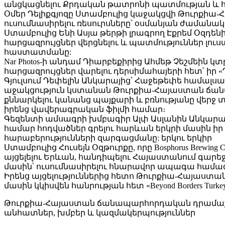
անցկացնելու Քրդական թատրոնի պատմության և հ
Օմեր Դելիքգյոզը Ստամբուլից կաջակցվի Թուրքիա
ուսումնասիրելու ռեսուրսները՝ օսմանյան ժամանա
Ստամբուլից Ենի Ասյա թերթի լրագրող Էքրեմ Օզդ
հարցազրույցներ վերցնելու և պատմություններ լո
հաստատմանը:
Nar Photos-ի անդամ Դիարբեքիրից Ահմեթ Չեշմեին
հարցազրույցներ վարելու դերսիմահայերի հետ՝ իր
Գյուլսում Դեփելին Անկարայից՝ Հաջեթեփե համալս
աջակցություն կստանան Թուրքիա-Հայաստան ճանա
քննարկելու կանանց պայքարի և բռնությանը վերջ 
իրենց վավերագրական ֆիլմի համար։
Գեզենտի ամսագրի խմբագիր Ալփ Ասլանին Անկարա
համար հոդվածներ գրելու հարևան երկրի մասին ի
հարաբերությունների զարգացմանը: երկու երկիր
Ստամբուլից Հուսեյն Օզթուրքը, որը Bosphorus Br
այցելելու Երևան, հանդիպելու Հայաստանում գարեջ
մասին՝ ուսումնասիրելու հնարավոր ապագա համագո
Իրենց այցելություններից հետո Թուրքիա-Հայաս
մասին կկիսվեն հանրության հետ «Beyond Borders Turkey
Թուրքիա-Հայաստան ճանապարհորդական դրամաշնո
անհատներ, խմբեր և կազմակերպություններ