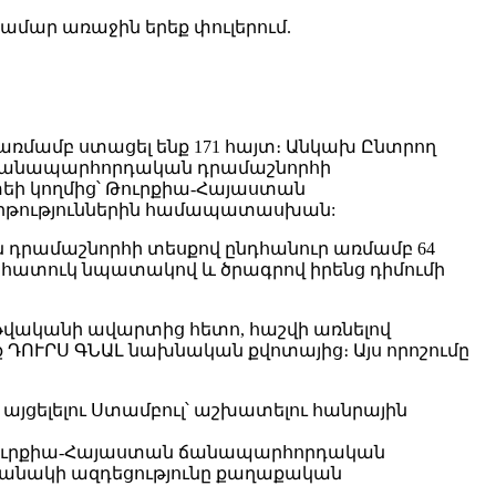
մար առաջին երեք փուլերում.
առմամբ ստացել ենք 171 հայտ։ Անկախ Ընտրող
ն ճանապարհորդական դրամաշնորհի
եի կողմից՝ Թուրքիա-Հայաստան
րթություններին համապատասխան:
 դրամաշնորհի տեսքով ընդհանուր առմամբ 64
ած հատուկ նպատակով և ծրագրով իրենց դիմումի
թվականի ավարտից հետո, հաշվի առնելով
ք ԴՈՒՐՍ ԳՆԱԼ նախնական քվոտայից։ Այս որոշումը
ցելելու Ստամբուլ՝ աշխատելու հանրային
ի Թուրքիա-Հայաստան ճանապարհորդական
ն բանակի ազդեցությունը քաղաքական