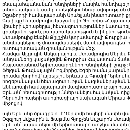
բնապահպանական խնդիրների մասին, հանդիպելու 
տնտեսական կապեր ստեղծելու հնարավորության մա
Օքսֆորդի համալսարանի Արևելյան ինստիտուտի ք
Գալիպը Ստամբուլից կաջակցվի Թուրքիա-Հայաստա
վեպերի վերաբերյալ հետազոտություններ կատարել
գրականություն, քաղաքականություն և ինքնությու
Ստամբուլից Էնգին Քըլըչին կտրամադրվի Թուրքիա
անցկացնելու ոչ մուսուլմանների, մասնավորապես՝
ուտոպիստական ​​գրականության մեջ:
Համզա Ալգյուլին Անկարայից և Ստամբուլից Մերյեմ
անդամները կաջակցվեն Թուրքիա-Հայաստան ճանապ
Հայաստանում երիտասարդների խնդիրների շուրջ։ ե
Ֆեյզան Թուզկայային՝ Իզմիրից, Էգեի համալսար
դրամաշնորհով՝ այցելելու Երևան և Գյումրի՝ երկո
հոգեբանական հետազոտության կազմակերպման ն
Անկարայի համալսարանի մագիստրատուրայի ուսանո
Երևան՝ հետազոտություններ անելու հայկական դից
Դերսիմի հայերի ասոցիացիայի նախագահ Միրան Փ
միջոցով:
այն Երևանը ծրագրելու է Դերսիմի հայերի մասին
Օզգյուր Ավշարին և Ֆաթմա Գյոքչեն Ավշարին Ստա
Երևան՝ նպաստելու մի երիտասարդ աղջկա մասին գ