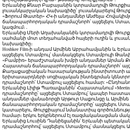
Երևանից Քնար Բաբայանին կտրամադրվի Թուրքիա-
լուսանկարչական նախագիծը՝ լուսանկարելով Թուրքիա
«Ֆորում Թատեր» ՀԿ-ի անդամներ Անժելա Հովակիմ
ճանապարհորդական դրամաշնորհ՝ այցելելու Ստամ
կազմում։ .
Երևանից Մերի Աղախանյանին կտրամադրվի Թուրքի
սահմանի մոտ տեղահանված հայերի ուղին և լուսանկ
նախագիծը։
Hoshkee Film-ի անդամ Արմինե Աբրահամյանին և 
այցելելու Ստամբուլ՝ մասնակցելու Ստամբուլի Թան
«Բամբիռ» երաժշտական ​​խմբի անդամներ Արման Քո
Հայաստան ճանապարհորդական դրամաշնորհ՝ այցելե
Քաղաքացիական հասարակության ինստիտուտի անդ
երիտասարդների սոցիալական ինտեգրման կենտր
դրամաշնորհ՝ Ստամբուլ այցելելու համար: «Ընդհա
Երևանից Լիլիթ Պառավյանին՝ Հայաստանում «Meet
դրամաշնորհը՝ այցելելու Ստամբուլ՝ կապեր հաստ
անդամներ վանաձորցի Արթուր Սաքունցը և Արմին
ճանապարհորդական դրամաշնորհը՝ այցելելու Ստամբ
կատարելու, Թուրքիայում նմանատիպ գործունեությ
համար։ երկու երկրներում էլ ռազմականացման մա
Երևանից Լուսինե Դանիելյանին՝ Երևանի պետակ
դրամաշնորհով՝ այցելելու Ստամբուլ՝ մասնակցել