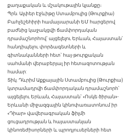
քաղաքական և մշակութային կյանքը։
Պրն. Ալփեր Էջևիթը Ստամբուլից (Թուրքիա)
Բահչեշեհիրի համալսարանի ԵՄ հարցերով
բաժնից կաջակցվի ճամփորդական
դրամաշնորհով՝ այցելելու Երևան, Հայաստան՝
հանդիպելու փորձագետների և
գիտնականների հետ՝ հայ-թուրքական
սահմանի վերաբերյալ իր հետազոտության
համար:
Տիկ. Դևրիմ Աքքայային Ստամբուլից (Թուրքիա)
կտրամադրվի ճամփորդական դրամաշնորհ՝
այցելելու Երևան, Հայաստան՝ «Ոսկե ծիրան»-
Երևանի միջազգային կինոփառատոնում իր
«Դիար» վավերագրական ֆիլմի
ցուցադրության և հայաստանյան
կինոռեժիսորների և պրոդյուսերների հետ