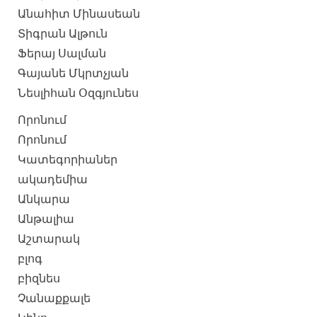
Անահիտ Մինասեան
Տիգրան Ալթուն
Ֆերայ Սալման
Գայանե Մկրտչյան
Նեսլիհան Օզգյունես
Որոնում
Որոնում
Կատեգորիաներ
ակադեմիա
Անկարա
Անթալիա
Աշտարակ
բլոգ
բիզնես
Չանաքքալե