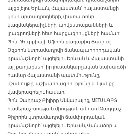
այցելելու Երևան, Հայաստան՝ հայաստանցի
կինոարտադրողների, փառատոնի
կազմակերպիչների, արվեստաբանների և
լրագրողների հետ հարցազրույցների համար:
Պրն. Թուրքիայի Աֆիոն քաղաքից Յավուզ
Օզերին կտրամադրվի ճանապարհորդական
դրամաշնորհ՝ այցելելու Երևան և Հայաստանի
այլ քաղաքներ՝ իր լուսանկարչական նախագծի
համար Հայաստանի պատմությունը,
մշակույթը, աշխարհագրությունը և կյանքը
վավերագրելու համար:
Պրն. Չաղդաշ Բիլիրը Անկարայից, METU ԼԳԲՏ
համերաշխության միության անդամ Չաղդաշ
Բիլիրին կտրամադրվի ճամփորդական
դրամաշնորհ՝ այցելելու Երևան, Վանաձոր և
Գյումրի, Հայաստան՝ հանդիպելու