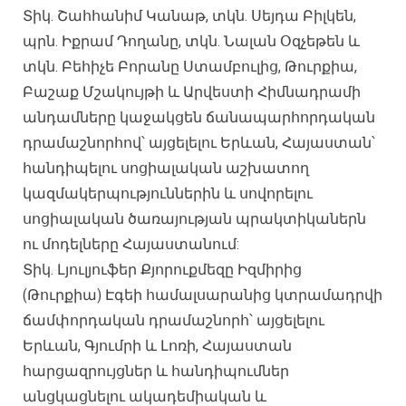
Տիկ. Շահհանիմ Կանաթ, տկն. Սեյդա Բիլկեն,
պրն. Իքրամ Դողանը, տկն. Նալան Օզչեթեն և
տկն. Բեհիչե Բորանը Ստամբուլից, Թուրքիա,
Բաշաք Մշակույթի և Արվեստի Հիմնադրամի
անդամները կաջակցեն ճանապարհորդական
դրամաշնորհով՝ այցելելու Երևան, Հայաստան՝
հանդիպելու սոցիալական աշխատող
կազմակերպություններին և սովորելու
սոցիալական ծառայության պրակտիկաներն
ու մոդելները Հայաստանում:
Տիկ. Լյուլյուֆեր Քյորուքմեզը Իզմիրից
(Թուրքիա) Էգեի համալսարանից կտրամադրվի
ճամփորդական դրամաշնորհ՝ այցելելու
Երևան, Գյումրի և Լոռի, Հայաստան
հարցազրույցներ և հանդիպումներ
անցկացնելու ակադեմիական և